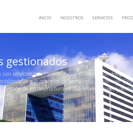
INICIO
NOSOTROS
SERVICIOS
PRO
os gestionados
son servicios a la medida donde el cliente nos delega la 
ecializada de sus procesos de tecnología. Pueden ser Ges
 Gestión de Infraestructura de TI o Mantenimiento de Apl