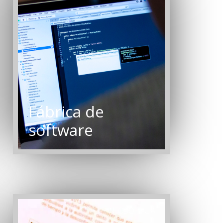
Fábrica de
software
INFOSOFT C.A.