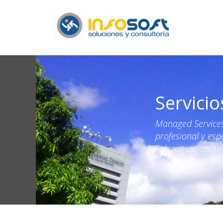
Servici
Managed Services 
profesional y esp
Telecomunicación,
Bases de Datos