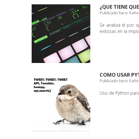
¿QUE TIENE QU
Publicado hace 9 año
Se analiza el por 
exitosas en la impl
COMO USAR PYT
Publicado hace 9 año
Uso de Python para 