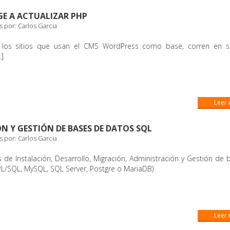
E A ACTUALIZAR PHP
s por:
Carlos Garcia
los sitios que usan el CMS WordPress como base, corren en s
…]
Leer
N Y GESTIÓN DE BASES DE DATOS SQL
s por:
Carlos Garcia
 de Instalación, Desarrollo, Migración, Administración y Gestión de
PL/SQL, MySQL, SQL Server, Postgre o MariaDB)
Leer