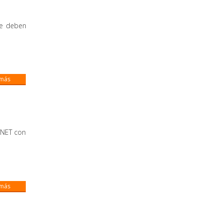
ue deben
 más
.NET con
 más