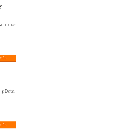
?
 son más
 más
ig Data.
 más