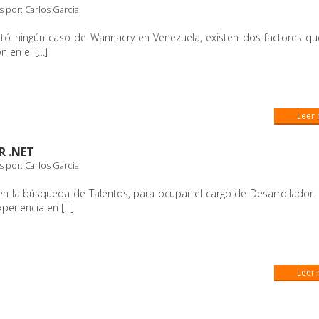
s por:
Carlos Garcia
rtó ningún caso de Wannacry en Venezuela, existen dos factores q
n en el […]
Leer
 .NET
s por:
Carlos Garcia
 la búsqueda de Talentos, para ocupar el cargo de Desarrollador 
Experiencia en […]
Leer