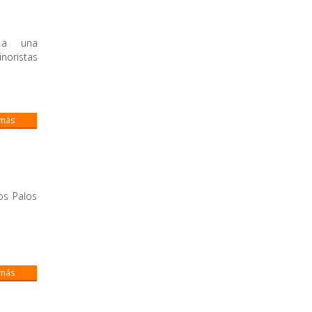
o a una
noristas
 más
os Palos
 más