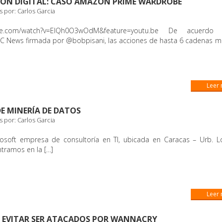
ÓN DIGITAL: CASO AMAZON PRIME WARDROBE
s por:
Carlos Garcia
tube.com/watch?v=EIQh0O3wOdM&feature=youtu.be De acuerd
C News firmada por @bobpisani, las acciones de hasta 6 cadenas mi
Leer
DE MINERÍA DE DATOS
s por:
Carlos Garcia
fosoft empresa de consultoría en TI, ubicada en Caracas – Urb. L
tramos en la […]
Leer
 EVITAR SER ATACADOS POR WANNACRY