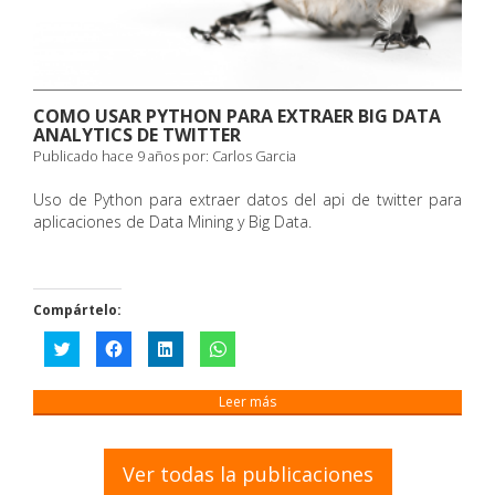
COMO USAR PYTHON PARA EXTRAER BIG DATA
ANALYTICS DE TWITTER
Publicado hace 9 años por:
Carlos Garcia
Uso de Python para extraer datos del api de twitter para
aplicaciones de Data Mining y Big Data.
Compártelo:
Haz
Haz
Haz
Haz
clic
clic
clic
clic
para
para
para
para
compartir
compartir
compartir
compartir
en
en
en
en
Leer más
Twitter
Facebook
LinkedIn
WhatsApp
(Se
(Se
(Se
(Se
abre
abre
abre
abre
en
en
en
en
una
una
una
una
Ver todas la publicaciones
ventana
ventana
ventana
ventana
nueva)
nueva)
nueva)
nueva)