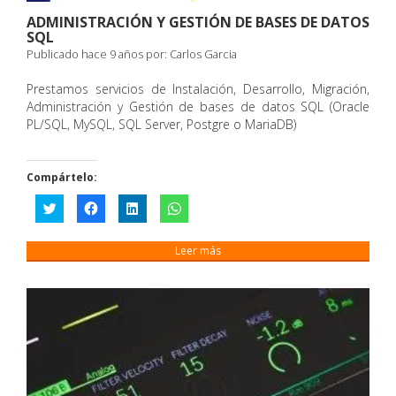
ADMINISTRACIÓN Y GESTIÓN DE BASES DE DATOS
SQL
Publicado hace 9 años por:
Carlos Garcia
Prestamos servicios de Instalación, Desarrollo, Migración,
Administración y Gestión de bases de datos SQL (Oracle
PL/SQL, MySQL, SQL Server, Postgre o MariaDB)
Compártelo:
Haz
Haz
Haz
Haz
clic
clic
clic
clic
para
para
para
para
compartir
compartir
compartir
compartir
en
en
en
en
Leer más
Twitter
Facebook
LinkedIn
WhatsApp
(Se
(Se
(Se
(Se
abre
abre
abre
abre
en
en
en
en
una
una
una
una
ventana
ventana
ventana
ventana
nueva)
nueva)
nueva)
nueva)