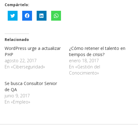
Compártelo:
Haz
Haz
Haz
Haz
clic
clic
clic
clic
para
para
para
para
compartir
compartir
compartir
compartir
en
en
en
en
Twitter
Facebook
LinkedIn
WhatsApp
(Se
(Se
(Se
(Se
Relacionado
abre
abre
abre
abre
en
en
en
en
WordPress urge a actualizar
una
una
una
una
¿Cómo retener el talento en
ventana
ventana
ventana
ventana
PHP
tiempos de crisis?
nueva)
nueva)
nueva)
nueva)
agosto 22, 2017
enero 18, 2017
En «Ciberseguridad»
En «Gestión del
Conocimiento»
Se busca Consultor Senior
de QA
junio 9, 2017
En «Empleo»