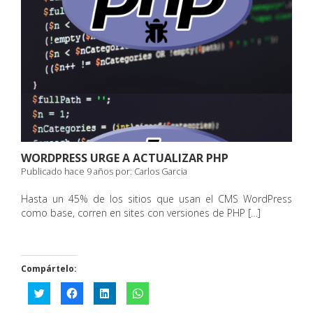
WORDPRESS URGE A ACTUALIZAR PHP
Publicado hace 9 años por:
Carlos Garcia
Hasta un 45% de los sitios que usan el CMS WordPress
como base, corren en sites con versiones de PHP […]
Compártelo:
Haz
Haz
Haz
Haz
clic
clic
clic
clic
para
para
para
para