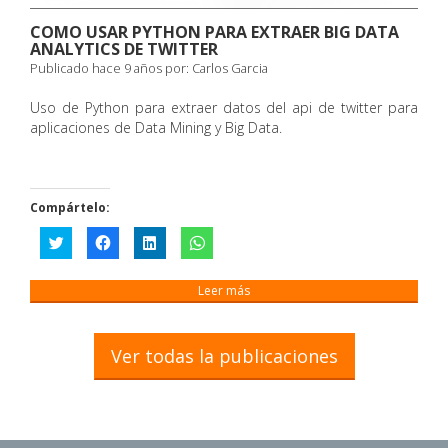
COMO USAR PYTHON PARA EXTRAER BIG DATA
ANALYTICS DE TWITTER
Publicado hace 9 años por:
Carlos Garcia
Uso de Python para extraer datos del api de twitter para
aplicaciones de Data Mining y Big Data.
Compártelo:
Haz
Haz
Haz
Haz
clic
clic
clic
clic
para
para
para
para
compartir
compartir
compartir
compartir
en
en
en
en
Leer más
Twitter
Facebook
LinkedIn
WhatsApp
(Se
(Se
(Se
(Se
abre
abre
abre
abre
en
en
en
en
una
una
una
una
Ver todas la publicaciones
ventana
ventana
ventana
ventana
nueva)
nueva)
nueva)
nueva)