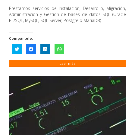
Prestamos servicios de Instalación, Desarrollo, Migración,
Administración y Gestión de bases de datos SQL (Oracle
PL/SQL, MySQL, SQL Server, Postgre o MariaDB)
Compártelo:
Haz
Haz
Haz
Haz
clic
clic
clic
clic
para
para
para
para
compartir
compartir
compartir
compartir
en
en
en
en
Leer más
Twitter
Facebook
LinkedIn
WhatsApp
(Se
(Se
(Se
(Se
abre
abre
abre
abre
en
en
en
en
una
una
una
una
ventana
ventana
ventana
ventana
nueva)
nueva)
nueva)
nueva)