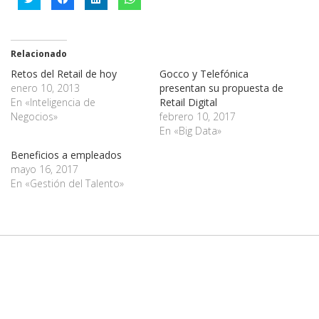
clic
clic
clic
clic
para
para
para
para
compartir
compartir
compartir
compartir
en
en
en
en
Twitter
Facebook
LinkedIn
WhatsApp
(Se
(Se
(Se
(Se
Relacionado
abre
abre
abre
abre
en
en
en
en
Retos del Retail de hoy
una
una
una
una
Gocco y Telefónica
ventana
ventana
ventana
ventana
enero 10, 2013
presentan su propuesta de
nueva)
nueva)
nueva)
nueva)
En «Inteligencia de
Retail Digital
Negocios»
febrero 10, 2017
En «Big Data»
Beneficios a empleados
mayo 16, 2017
En «Gestión del Talento»