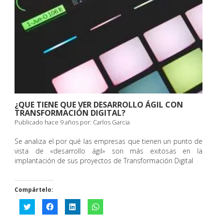
¿QUE TIENE QUE VER DESARROLLO ÁGIL CON
TRANSFORMACIÓN DIGITAL?
Publicado hace 9 años por:
Carlos Garcia
Se analiza el por qué las empresas que tienen un punto de
vista de «desarrollo ágil» son más exitosas en la
implantación de sus proyectos de Transformación Digital
Compártelo:
Haz
Haz
Haz
Haz
clic
clic
clic
clic
para
para
para
para