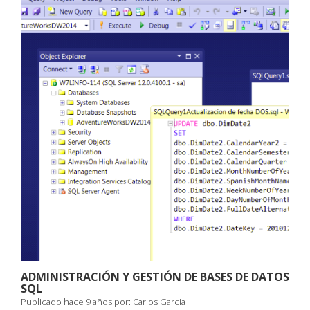
una
una
una
una
ventana
ventana
ventana
ventana
nueva)
nueva)
nueva)
nueva)
ADMINISTRACIÓN Y GESTIÓN DE BASES DE DATOS
SQL
Publicado hace 9 años por:
Carlos Garcia