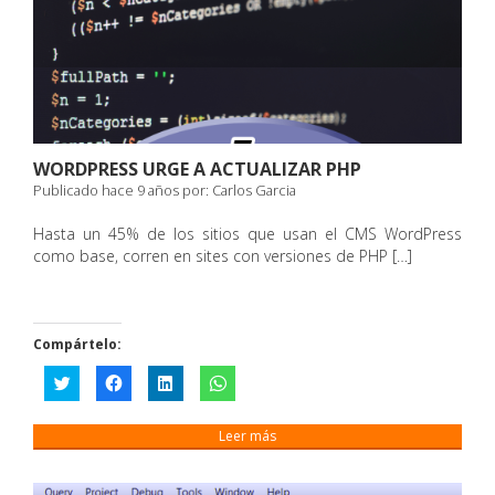
WORDPRESS URGE A ACTUALIZAR PHP
Publicado hace 9 años por:
Carlos Garcia
Hasta un 45% de los sitios que usan el CMS WordPress
como base, corren en sites con versiones de PHP […]
Compártelo:
Haz
Haz
Haz
Haz
clic
clic
clic
clic
para
para
para
para
compartir
compartir
compartir
compartir
en
en
en
en
Leer más
Twitter
Facebook
LinkedIn
WhatsApp
(Se
(Se
(Se
(Se
abre
abre
abre
abre
en
en
en
en