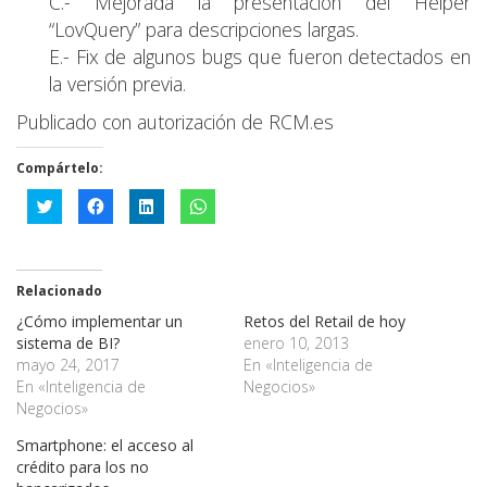
C.- Mejorada la presentación del Helper
“LovQuery” para descripciones largas.
E.- Fix de algunos bugs que fueron detectados en
la versión previa.
Publicado con autorización de RCM.es
Compártelo:
Haz
Haz
Haz
Haz
clic
clic
clic
clic
para
para
para
para
compartir
compartir
compartir
compartir
en
en
en
en
Twitter
Facebook
LinkedIn
WhatsApp
(Se
(Se
(Se
(Se
Relacionado
abre
abre
abre
abre
en
en
en
en
¿Cómo implementar un
una
una
una
una
Retos del Retail de hoy
ventana
ventana
ventana
ventana
sistema de BI?
enero 10, 2013
nueva)
nueva)
nueva)
nueva)
mayo 24, 2017
En «Inteligencia de
En «Inteligencia de
Negocios»
Negocios»
Smartphone: el acceso al
crédito para los no