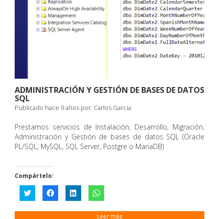
ADMINISTRACIÓN Y GESTIÓN DE BASES DE DATOS
SQL
Publicado hace 9 años por:
Carlos Garcia
Prestamos servicios de Instalación, Desarrollo, Migración,
Administración y Gestión de bases de datos SQL (Oracle
PL/SQL, MySQL, SQL Server, Postgre o MariaDB)
Compártelo:
Haz
Haz
Haz
Haz
clic
clic
clic
clic
para
para
para
para
compartir
compartir
compartir
compartir
en
en
en
en
Leer más