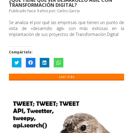
TRANSFORMACIÓN DIGITAL?
Publicado hace 9 años por:
Carlos Garcia
Se analiza el por qué las empresas que tienen un punto de
vista de «desarrollo ágil» son más exitosas en la
implantación de sus proyectos de Transformación Digital
Compártelo:
Haz
Haz
Haz
Haz
clic
clic
clic
clic
para
para
para
para
compartir
compartir
compartir
compartir
en
en
en
en
Leer más
Twitter
Facebook
LinkedIn
WhatsApp
(Se
(Se
(Se
(Se
abre
abre
abre
abre
en
en
en
en
una
una
una
una
ventana
ventana
ventana
ventana
nueva)
nueva)
nueva)
nueva)