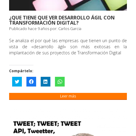
¿QUE TIENE QUE VER DESARROLLO ÁGIL CON
TRANSFORMACIÓN DIGITAL?
Publicado hace 9 años por:
Carlos Garcia
Se analiza el por qué las empresas que tienen un punto de
vista de «desarrollo ágil» son más exitosas en la
implantación de sus proyectos de Transformación Digital
Compártelo:
Haz
Haz
Haz
Haz
clic
clic
clic
clic
para
para
para
para
compartir
compartir
compartir
compartir
en
en
en
en
Leer más
Twitter
Facebook
LinkedIn
WhatsApp
(Se
(Se
(Se
(Se
abre
abre
abre
abre
en
en
en
en
una
una
una
una
ventana
ventana
ventana
ventana
nueva)
nueva)
nueva)
nueva)