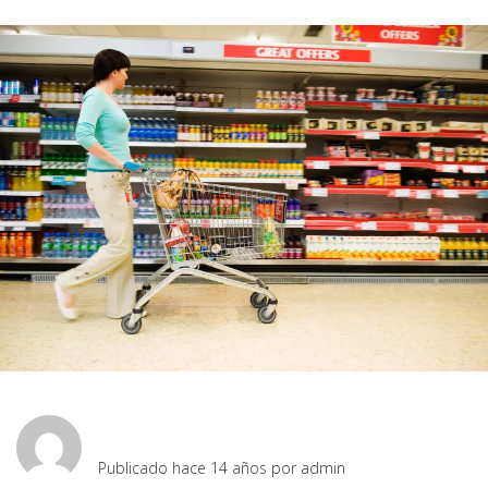
ventana
ventana
ventana
ventana
nueva)
nueva)
nueva)
nueva)
Publicado hace 14 años por
admin