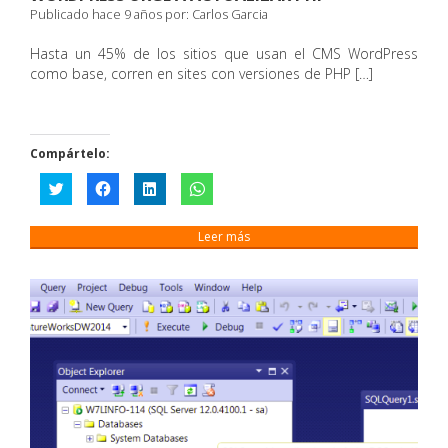
Publicado hace 9 años por:
Carlos Garcia
Hasta un 45% de los sitios que usan el CMS WordPress
como base, corren en sites con versiones de PHP […]
Compártelo:
Haz
Haz
Haz
Haz
clic
clic
clic
clic
para
para
para
para
compartir
compartir
compartir
compartir
en
en
en
en
Leer más
Twitter
Facebook
LinkedIn
WhatsApp
(Se
(Se
(Se
(Se
abre
abre
abre
abre
en
en
en
en
una
una
una
una
ventana
ventana
ventana
ventana
nueva)
nueva)
nueva)
nueva)