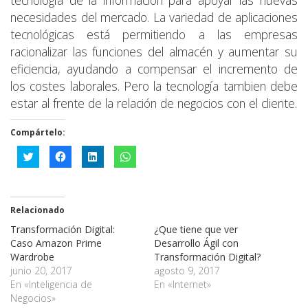
tecnología de la información para apoyar las nuevas
necesidades del mercado. La variedad de aplicaciones
tecnológicas está permitiendo a las empresas
racionalizar las funciones del almacén y aumentar su
eficiencia, ayudando a compensar el incremento de
los costes laborales. Pero la tecnología tambien debe
estar al frente de la relación de negocios con el cliente.
Compártelo:
Haz
Haz
Haz
Haz
clic
clic
clic
clic
para
para
para
para
compartir
compartir
compartir
compartir
en
en
en
en
Twitter
Facebook
LinkedIn
WhatsApp
(Se
(Se
(Se
(Se
Relacionado
abre
abre
abre
abre
en
en
en
en
Transformación Digital:
una
una
una
una
¿Que tiene que ver
ventana
ventana
ventana
ventana
Caso Amazon Prime
Desarrollo Ágil con
nueva)
nueva)
nueva)
nueva)
Wardrobe
Transformación Digital?
junio 20, 2017
agosto 9, 2017
En «Inteligencia de
En «Internet»
Negocios»